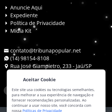
Anuncie Aqui
Expediente
Política de Privacidade
Mídia Kit
contato@tribunapopular.net
(14) 98154-8108
Rua José Giampietro, 233 - Jaú/SP
Aceitar Cookie
Este site usa cookies ou tecnologias semelhantes,
para melhorar a sua experiência de navegação e
fornecer recomendações personalizadas. Ao
continuar a usar nosso site, você concorda com
nossa
Políticas de Privacidade